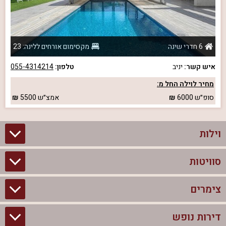
6 חדרי שינה
מקסימום אורחים ללינה: 23
איש קשר:
יניב
טלפון:
055-4314214
מחיר לוילה החל מ:
סופ״ש
6000
אמצ״ש
5500
וילות
סוויטות
וילות בצפון
וילות להשכרה
צימרים
סוויטות בצפון
וילות למשפחות
צימרים לזוגות עם בריכה פרטית
דירות נופש
צימרים בצפון