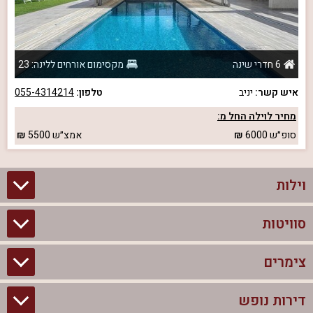
6 חדרי שינה
מקסימום אורחים ללינה: 23
איש קשר:
יניב
טלפון:
055-4314214
מחיר לוילה החל מ:
סופ״ש
6000
אמצ״ש
5500
וילות
סוויטות
וילות בצפון
וילות להשכרה
צימרים
סוויטות בצפון
וילות למשפחות
צימרים לזוגות עם בריכה פרטית
דירות נופש
צימרים בצפון