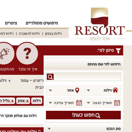
חיפושים פופולריים
צימרים
וילות בצפון
וילות להשכרה
וילות למ
סינון לפי:
חיפוש לפי שם מתחם
איך זה עובד
מהתקשו
חיפוש
ריזורט – עמוד
וילו
לפי
הבית
שם
וילות
אזור
מתחם
וילות
צפון
גליל ה
תאריך הגעה
תאריך עזיבה
חפש כעת!
וילות עם שולחן סנוקר חי
סוג הנכס