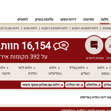
וילות
סוויטות
דירות נופש
מלונות בוטיק
לופטים
שפחות
וילות למסיבת רווקים
וילות למסיבת רווקות
וילות נופש
וילות עם בריכה
16,154 חוות דעת אמיתיות!
על 392 מקומות אירוח שונים ברחבי הארץ
רת
אודות ריזורט
ת
וילות
וילות בגליל
וילות
וילות לימי
וילו
בצפון
העליון
באליפלט
הולדת
חיצוני
עליון
אליפלט
ימי הולדת
וילות עם שולחן סנוקר חיצוני
צוני לימי הולדת באליפלט