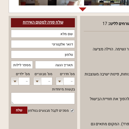
שלח פניה למקום האירוח
רחים ללינה:
17
ר נשימה. הוילה מציעה
חות, פינות ישיבה מעוצבות
מס' חדרים
מס‘ מבוגרים
מס‘ ילדים
--
--
--
בקשות מיוחדות
ר. כל אלה נועדו להפוך את חוויית הבישול
שלח
מסכים לקבל מבצעים בטלפון
נפרד). המקום מתאים גם