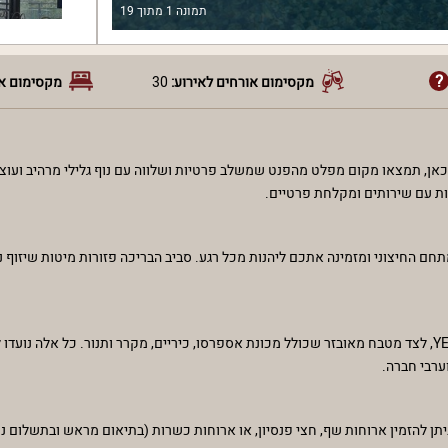
תמונה
1
מתוך
19
מקסימום אורחים לאירוע:
30
מקסימום או
. כאן, תמצאו מקום מפלט מהפנט שמשלב פרטיות ושלווה עם נוף גלילי מרהיב ועוצ
ות עם שירותים ומקלחת פרטיים.
ם החיצוני ומזמינה אתכם ליהנות מכל רגע. סביב הבריכה פזורות מיטות שיזוף נו
בפנים הוילה תמצאו פינת ישיבה נוחה עם מסך LCD וטלוויזיה בלוויין של YES, לצד מטבח מאובזר שכולל מכונת אספרסו, כיריים, מקרר ותנו
ערבי חברה.
 ניתן להזמין ארוחות שף, חצי פנסיון, או ארוחות כשרות (בתיאום מראש ובתשלום 