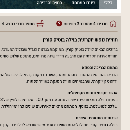
כללי
פנים המתחם
החצר והבריכה
חדרים:
4
מתוכם:
3 סוויטות
מספר חדרי רחצה:
4
חוויית נופש יוקרתית בוילה בוטיק קורין
ברוכים הבאים לוילה בוטיק קורין, ממוקמת בגרנות הגליל שבגליל המערבי
חוויית אירוח יוקרתית עם ארבעה חדרי שינה מרווחים, מתוכם שלוש סוויט
מתחם הבריכה והספא
הבריכה הפרטית המגודרת והמחוממת, אשר גם מקורה, היא לב ליבו של המתח
וריהוט גן יוקרתי, שמבטיחים חוויה מפנקת באוויר הפתוח.
אבזור יוקרתי ונוחות מקסימלית
שלכם למושלמת. בנוסף, המתחם מתאים לאירועים שונים כמו ימי הולדת ו
שירותים מותאמים אישית
בוילה בוטיק קורין תוכלו ליהנות משירות עוזר אישי שדואג לכל פרט קטן.