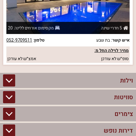
5 חדרי שינה
מקסימום אורחים ללינה: 20
איש קשר:
בת שבע
טלפון:
052-9709511
מחיר לוילה החל מ:
סופ״ש
לא עודכן
אמצ״ש
לא עודכן
וילות
סוויטות
וילות בצפון
וילות להשכרה
צימרים
סוויטות בצפון
וילות למשפחות
צימרים לזוגות עם בריכה פרטית
דירות נופש
צימרים בצפון