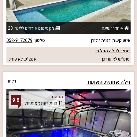
4 חדרי שינה
מקסימום אורחים ללינה: 23
איש קשר:
דגנית / לורן
טלפון:
052-9172679
מחיר לוילה החל מ:
סופ״ש
לא עודכן
אמצ״ש
לא עודכן
וילה אחוזת האושר
דלתון
מדהים
9.8
11 חוות דעת אמיתיות