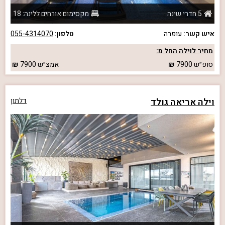
5 חדרי שינה
מקסימום אורחים ללינה: 18
איש קשר:
עופרה
טלפון:
055-4314070
מחיר לוילה החל מ:
סופ״ש
7900
אמצ״ש
7900
וילה אריאה גולד
דלתון