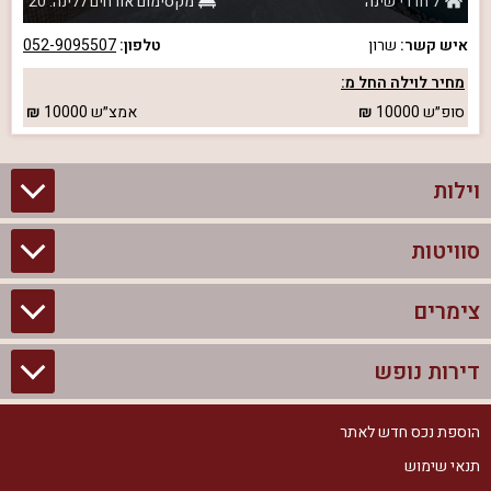
7 חדרי שינה
מקסימום אורחים ללינה: 20
איש קשר:
שרון
טלפון:
052-9095507
מחיר לוילה החל מ:
סופ״ש
10000
אמצ״ש
10000
וילות
סוויטות
וילות בצפון
וילות להשכרה
צימרים
סוויטות בצפון
וילות למשפחות
צימרים לזוגות עם בריכה פרטית
דירות נופש
צימרים בצפון
וילות למסיבת רווקים
סוויטות לזוגות
צימרים לזוגות
הוספת נכס חדש לאתר
דירות נופש בצפון
וילות למסיבת רווקות
צימרים יוקרתיים
תנאי שימוש
צימרים למשפחות
דירות נופש להשכרה