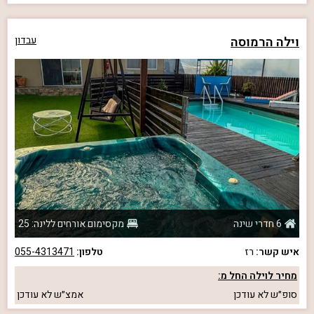
וילה הרמוסה
עבדון
6 חדרי שינה
מקסימום אורחים ללינה: 25
איש קשר:
רז
טלפון:
055-4313471
מחיר לוילה החל מ:
סופ״ש
לא עודכן
אמצ״ש
לא עודכן