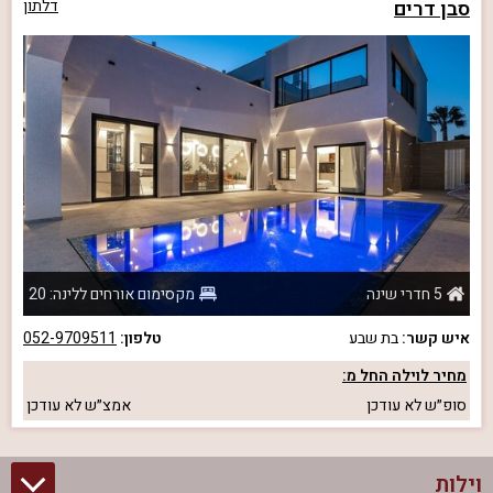
סבן דרים
דלתון
5 חדרי שינה
מקסימום אורחים ללינה: 20
איש קשר:
בת שבע
טלפון:
052-9709511
מחיר לוילה החל מ:
סופ״ש
לא עודכן
אמצ״ש
לא עודכן
וילות