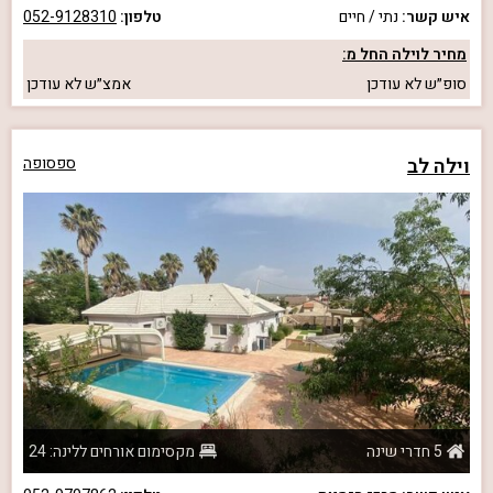
איש קשר:
נתי / חיים
טלפון:
052-9128310
מחיר לוילה החל מ:
סופ״ש
לא עודכן
אמצ״ש
לא עודכן
וילה לב
ספסופה
5 חדרי שינה
מקסימום אורחים ללינה: 24