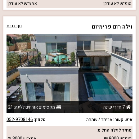
סופ״ש
לא עודכן
אמצ״ש
לא עודכן
וילה רום פרימיום
נוף כנרת
7 חדרי שינה
מקסימום אורחים ללינה: 21
איש קשר:
אביתר / שמחה
טלפון:
052-9708146
מחיר לוילה החל מ:
סופ״ש
8000
אמצ״ש
8000