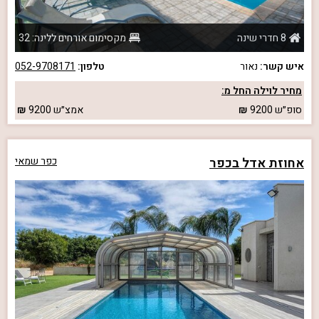
8 חדרי שינה
מקסימום אורחים ללינה: 32
איש קשר:
נאור
טלפון:
052-9708171
מחיר לוילה החל מ:
סופ״ש
9200
אמצ״ש
9200
אחוזת אדל בכפר
כפר שמאי