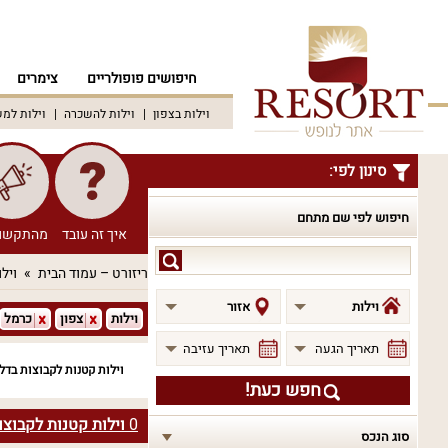
חיפושים פופולריים
צימרים
וילות בצפון
וילות להשכרה
וילות למ
סינון לפי:
חיפוש לפי שם מתחם
איך זה עובד
מהתקשו
חיפוש
ריזורט – עמוד הבית
וילו
לפי
שם
וילות
אזור
וילות
צפון
כרמל
מתחם
תאריך הגעה
תאריך עזיבה
וילות קטנות לקבוצות בדל
חפש כעת!
0
וילות קטנות לקבוצו
סוג הנכס