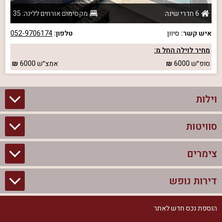
6 חדרי שינה
מקסימום אורחים ללינה: 35
איש קשר:
סיוון
טלפון:
052-9706174
מחיר לוילה החל מ:
סופ״ש
6000
אמצ״ש
6000
וילות
סוויטות
וילות בצפון
וילות להשכרה
צימרים
סוויטות בצפון
וילות למשפחות
צימרים לזוגות עם בריכה פרטית
דירות נופש
צימרים בצפון
וילות למסיבת רווקים
סוויטות לזוגות
צימרים לזוגות
הוספת נכס חדש לאתר
דירות נופש בצפון
וילות למסיבת רווקות