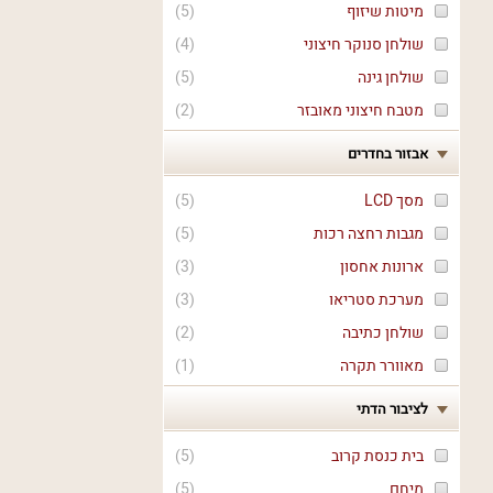
מיטות שיזוף
(
5
)
שולחן סנוקר חיצוני
(
4
)
שולחן גינה
(
5
)
מטבח חיצוני מאובזר
(
2
)
אבזור בחדרים
מסך LCD
(
5
)
מגבות רחצה רכות
(
5
)
ארונות אחסון
(
3
)
מערכת סטריאו
(
3
)
שולחן כתיבה
(
2
)
מאוורר תקרה
(
1
)
לציבור הדתי
בית כנסת קרוב
(
5
)
מיחם
(
5
)