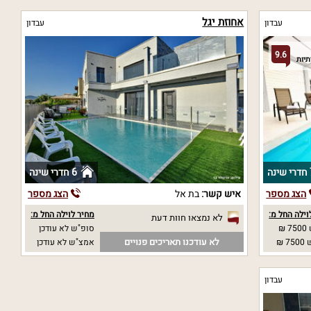
אחוזת יגל
עבדון
עבדון
9.6
נה
6 חדרי שינה
הצג מספר
איש קשר:
בת אל
הצג מספר
וילה החל מ:
מחיר לוילה החל מ:
לא נמצאו חוות דעת
₪
סופ"ש לא עודכן
לא עודכנו תאריכים פנויים
 ₪
אמצ"ש לא עודכן
עבדון