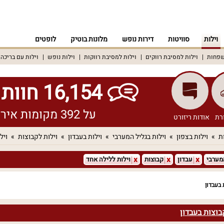
וילות
סוויטות
דירות נופש
מלונות בוטיק
לופטים
שפחות
וילות למסיבת רווקים
וילות למסיבת רווקות
וילות נופש
וילות עם בריכה
16,154 חוות דעת אמיתיות!
על 392 מקומות אירוח שונים ברחבי הארץ
רת
אודות ריזורט
ת
וילות בצפון
וילות בגליל המערבי
וילות בעבדון
וילות לקבוצות
ויל
מערבי
עבדון
קבוצות
וילות ללילה אחד
 בעבדון
בוצות בעבדון