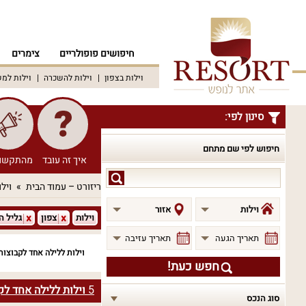
חיפושים פופולריים
צימרים
וילות בצפון
וילות להשכרה
וילות למ
סינון לפי:
חיפוש לפי שם מתחם
איך זה עובד
מהתקשו
חיפוש
ריזורט – עמוד הבית
וילו
לפי
שם
וילות
אזור
וילות
צפון
גליל ה
מתחם
תאריך הגעה
תאריך עזיבה
וילות ללילה אחד לקבוצות
חפש כעת!
5
וילות ללילה אחד לק
סוג הנכס