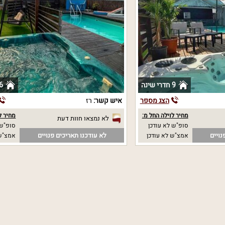
9 חדרי שינה
6 חדרי שי
הצג מספר
איש קשר:
רז
מחיר לוילה החל מ:
מחיר ל
לא נמצאו חוות דעת
סופ"ש לא עודכן
סופ"ש 
נויים
לא עודכנו תאריכים פנויים
אמצ"ש לא עודכן
אמצ"ש 