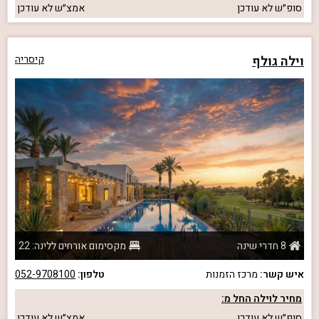
סופ״ש
לא עודכן
אמצ״ש
לא עודכן
וילה גולף
קיסריה
8 חדרי שינה
מקסימום אורחים ללינה: 22
איש קשר:
מרכז הזמנות
טלפון:
052-9708100
מחיר לוילה החל מ:
סופ״ש
לא עודכן
אמצ״ש
לא עודכן