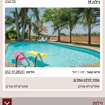
וילה H
תל אביב
איש קשר:
יפה / יוסי
טלפון:
052-9128531
מחיר לוילה החל מ:
סופ״ש
לא עודכן
אמצ״ש
לא עודכן
וילות