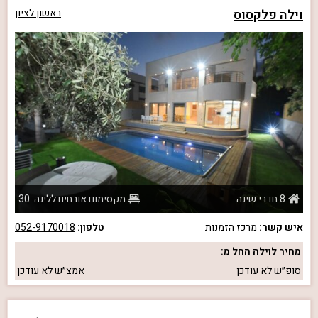
וילה פלקסוס
ראשון לציון
8 חדרי שינה
מקסימום אורחים ללינה: 30
איש קשר:
מרכז הזמנות
טלפון:
052-9170018
מחיר לוילה החל מ:
סופ״ש
לא עודכן
אמצ״ש
לא עודכן