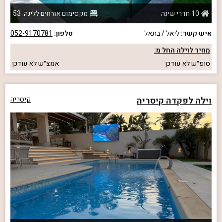
10 חדרי שינה
מקסימום אורחים ללינה: 53
איש קשר:
ליאל / בתאל
טלפון:
052-9170781
מחיר לוילה החל מ:
סופ״ש
לא עודכן
אמצ״ש
לא עודכן
וילה לפקדה קיסריה
קיסריה