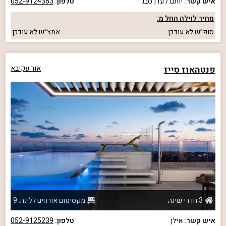
איש קשר:
יותם / עדן סבג
טלפון:
052-9124363
מחיר לוילה החל מ:
סופ״ש
לא עודכן
אמצ״ש
לא עודכן
פנטהאוז סייז
אור עקיבא
3 חדרי שינה
מקסימום אורחים ללינה: 9
איש קשר:
אילן
טלפון:
052-9125239