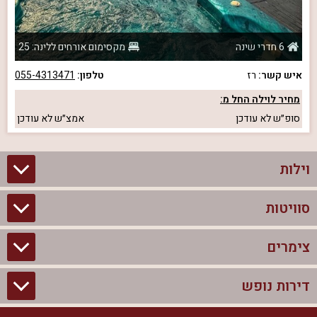
6 חדרי שינה
מקסימום אורחים ללינה: 25
איש קשר:
רז
טלפון:
055-4313471
מחיר לוילה החל מ:
סופ״ש
לא עודכן
אמצ״ש
לא עודכן
וילות
סוויטות
וילות בצפון
וילות להשכרה
צימרים
סוויטות בצפון
וילות למשפחות
צימרים לזוגות עם בריכה פרטית
דירות נופש
צימרים בצפון
וילות למסיבת רווקים
סוויטות לזוגות