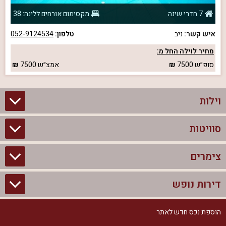
7 חדרי שינה
מקסימום אורחים ללינה: 38
איש קשר:
ניב
טלפון:
052-9124534
מחיר לוילה החל מ:
סופ״ש
7500
אמצ״ש
7500
וילות
סוויטות
וילות בצפון
וילות להשכרה
צימרים
סוויטות בצפון
וילות למשפחות
צימרים לזוגות עם בריכה פרטית
דירות נופש
צימרים בצפון
וילות למסיבת רווקים
סוויטות לזוגות
צימרים לזוגות
הוספת נכס חדש לאתר
דירות נופש בצפון
וילות למסיבת רווקות