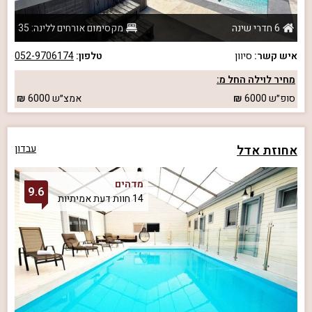
6 חדרי שינה
מקסימום אורחים ללינה: 35
איש קשר:
סיוון
טלפון:
052-9706174
מחיר לוילה החל מ:
סופ״ש
6000
אמצ״ש
6000
אחוזת אדל
עבדון
מדהים
9.6
14 חוות דעת אמיתיות