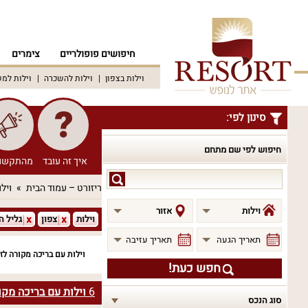
חיפושים פופולריים
צימרים
וילות בצפון
וילות להשכרה
וילות למ
סינון לפי:
חיפוש לפי שם מתחם
איך זה עובד
מהתקשו
חיפוש
ריזורט – עמוד הבית
וילו
לפי
שם
וילות
אזור
וילות
צפון
גליל ה
מתחם
תאריך הגעה
תאריך עזיבה
וילות עם בריכה מקורה לזו
חפש כעת!
6
וילות עם בריכה מקור
סוג הנכס