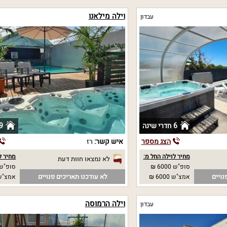
וילה מילאנו
עבדון
6 חדרי שינה
9 חדרי שי
הצג מספר
איש קשר:
רז
מחיר לוילה החל מ:
מחיר ל
לא נמצאו חוות דעת
סופ"ש 6000 ₪
סופ"ש 
נויים
לא עודכנו תאריכים פנויים
אמצ"ש 6000 ₪
אמצ"ש 
וילה הרמוסה
עבדון