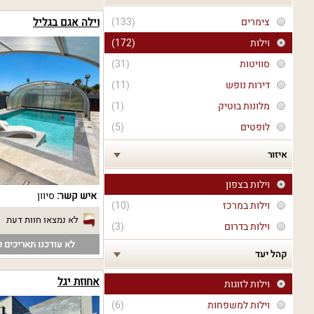
צימרים
(133)
וילה אגם בגליל
וילות
(172)
סוויטות
(31)
דירות נופש
(11)
מלונות בוטיק
(1)
לופטים
(5)
איזור
וילות בצפון
איש קשר:
סיוון
וילות במרכז
(10)
לא נמצאו חוות דעת
וילות בדרום
(3)
לא עודכנו תאריכים פ
קהל יעד
אחוזת יגל
וילות לזוגות
וילות למשפחות
(6)