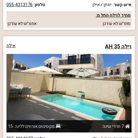
איש קשר:
יונתן / אילן
טלפון:
055-4313176
מחיר לוילה החל מ:
סופ״ש
לא עודכן
אמצ״ש
לא עודכן
וילה AH 35
אילת
7 חדרי שינה
מקסימום אורחים ללינה: 15