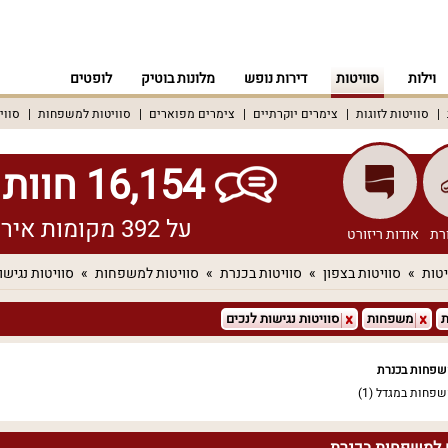
וילות
סוויטות
דירות נופש
מלונות בוטיק
לופטים
סוויטות לזוגות
צימרים יוקרתיים
צימרים מפוארים
סוויטות למשפחות
סווי
16,154 חוות דעת אמיתיות!
על 392 מקומות אירוח שונים ברחבי הארץ
רת
אודות ריזורט
יטות
סוויטות בצפון
סוויטות בכנרת
סוויטות למשפחות
סוויטות נגישו
ת
משפחות
סוויטות נגישות לנכים
משפחות בכנרת
משפחות במגדל
(1)