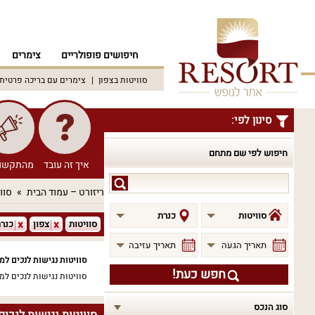
חיפושים פופולריים
צימרים
סוויטות בצפון
צימרים עם בריכה פרטית
סינון לפי:
חיפוש לפי שם מתחם
איך זה עובד
מהתקשו
חיפוש
ריזורט – עמוד הבית
סוו
לפי
שם
סוויטות
כנרת
סוויטות
צפון
כנר
מתחם
תאריך הגעה
תאריך עזיבה
סוויטות נגישות לנכים ל
חפש כעת!
סוויטות נגישות לנכים ל
סוג הנכס