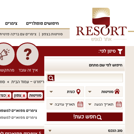
חיפושים פופולריים
צימרים
סוויטות בצפון
צימרים עם בריכה פרטית
סינון לפי:
חיפוש לפי שם מתחם
איך זה עובד
מהתקשו
חיפוש
ריזורט – עמוד הבית
סוו
לפי
שם
סוויטות
כנרת
סוויטות
צפון
כנר
מתחם
תאריך הגעה
תאריך עזיבה
צימרים מפוארים למשפחו
חפש כעת!
צימרים מפוארים למשפח
סוג הנכס