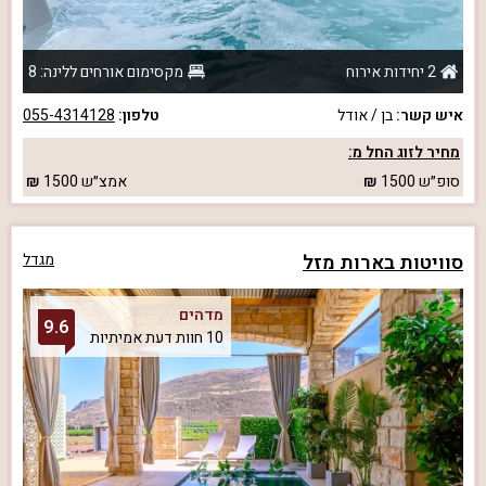
2 יחידות אירוח
מקסימום אורחים ללינה: 8
איש קשר:
בן / אודל
טלפון:
055-4314128
מחיר לזוג החל מ:
סופ״ש
1500
אמצ״ש
1500
סוויטות בארות מזל
מגדל
מדהים
9.6
10 חוות דעת אמיתיות