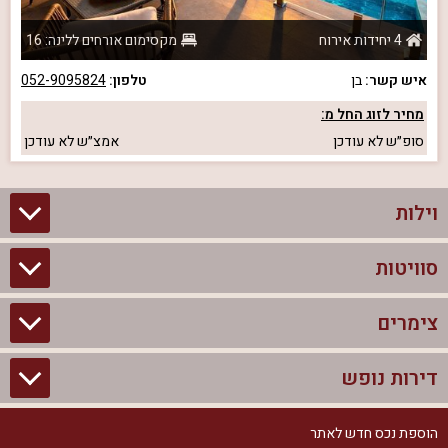
4 יחידות אירוח
מקסימום אורחים ללינה: 16
איש קשר:
בן
טלפון:
052-9095824
מחיר לזוג החל מ:
סופ״ש
לא עודכן
אמצ״ש
לא עודכן
וילות
סוויטות
וילות בצפון
וילות להשכרה
צימרים
סוויטות בצפון
וילות למשפחות
צימרים לזוגות עם בריכה פרטית
דירות נופש
צימרים בצפון
וילות למסיבת רווקים
סוויטות לזוגות
צימרים לזוגות
הוספת נכס חדש לאתר
דירות נופש בצפון