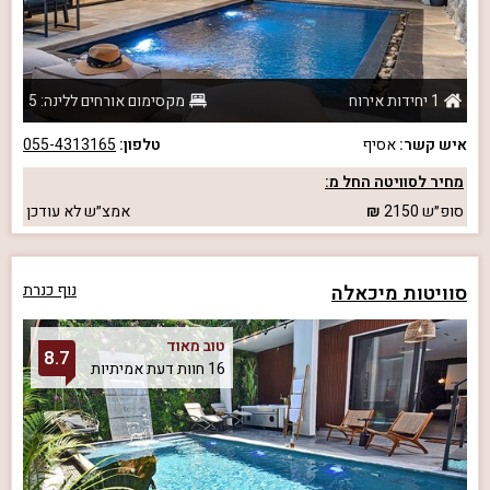
1 יחידות אירוח
מקסימום אורחים ללינה: 5
איש קשר:
אסיף
טלפון:
055-4313165
מחיר לסוויטה החל מ:
סופ״ש
2150
אמצ״ש
לא עודכן
סוויטות מיכאלה
נוף כנרת
טוב מאוד
8.7
16 חוות דעת אמיתיות