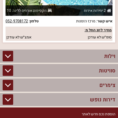
2 יחידות אירוח
מקסימום אורחים ללינה: 10
איש קשר:
מרכז הזמנות
טלפון:
052-9708172
מחיר לזוג החל מ:
סופ״ש
לא עודכן
אמצ״ש
לא עודכן
וילות
סוויטות
וילות בצפון
וילות להשכרה
צימרים
סוויטות בצפון
וילות למשפחות
צימרים לזוגות עם בריכה פרטית
דירות נופש
צימרים בצפון
וילות למסיבת רווקים
סוויטות לזוגות
צימרים לזוגות
הוספת נכס חדש לאתר
דירות נופש בצפון