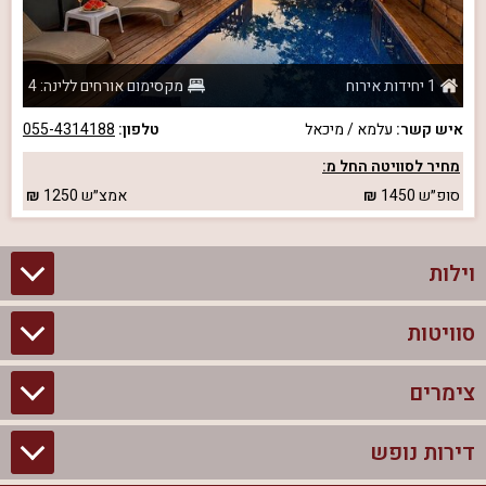
1 יחידות אירוח
מקסימום אורחים ללינה: 4
איש קשר:
עלמא / מיכאל
טלפון:
055-4314188
מחיר לסוויטה החל מ:
סופ״ש
1450
אמצ״ש
1250
וילות
סוויטות
וילות בצפון
וילות להשכרה
צימרים
סוויטות בצפון
וילות למשפחות
צימרים לזוגות עם בריכה פרטית
דירות נופש
צימרים בצפון
וילות למסיבת רווקים