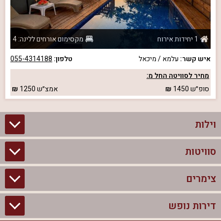
1 יחידות אירוח
מקסימום אורחים ללינה: 4
איש קשר:
עלמא / מיכאל
טלפון:
055-4314188
מחיר לסוויטה החל מ:
סופ״ש
1450
אמצ״ש
1250
וילות
סוויטות
וילות בצפון
וילות להשכרה
צימרים
סוויטות בצפון
וילות למשפחות
צימרים לזוגות עם בריכה פרטית
דירות נופש
צימרים בצפון
וילות למסיבת רווקים