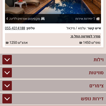
1 יחידות אירוח
מקסימום אורחים ללינה: 4
איש קשר:
עלמא / מיכאל
טלפון:
055-4314188
מחיר לסוויטה החל מ:
סופ״ש
1450
אמצ״ש
1250
וילות
סוויטות
וילות בצפון
וילות להשכרה
צימרים
סוויטות בצפון
וילות למשפחות
צימרים לזוגות עם בריכה פרטית
דירות נופש
צימרים בצפון
וילות למסיבת רווקים