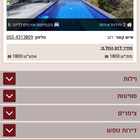
3 יחידות אירוח
מקסימום אורחים ללינה: 6
איש קשר:
רגב
טלפון:
055-4313809
מחיר לזוג החל מ:
סופ״ש
1800
אמצ״ש
1800
וילות
סוויטות
וילות בצפון
וילות להשכרה
צימרים
סוויטות בצפון
וילות למשפחות
צימרים לזוגות עם בריכה פרטית
דירות נופש
צימרים בצפון
וילות למסיבת רווקים