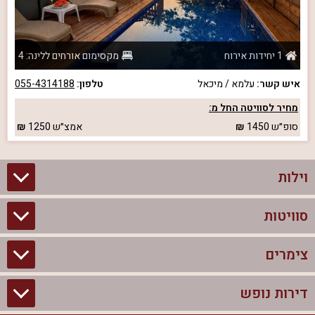
1 יחידות אירוח
מקסימום אורחים ללינה: 4
איש קשר:
עלמא / מיכאל
טלפון:
055-4314188
מחיר לסוויטה החל מ:
סופ״ש
1450
אמצ״ש
1250
וילות
סוויטות
וילות בצפון
וילות להשכרה
צימרים
סוויטות בצפון
וילות למשפחות
צימרים לזוגות עם בריכה פרטית
דירות נופש
צימרים בצפון
וילות למסיבת רווקים