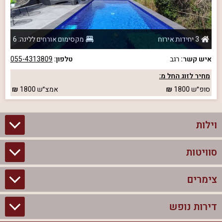
3 יחידות אירוח
מקסימום אורחים ללינה: 6
איש קשר:
רגב
טלפון:
055-4313809
מחיר לזוג החל מ:
סופ״ש
1800
אמצ״ש
1800
וילות
סוויטות
וילות בצפון
וילות להשכרה
צימרים
סוויטות בצפון
וילות למשפחות
צימרים לזוגות עם בריכה פרטית
דירות נופש
צימרים בצפון
וילות למסיבת רווקים