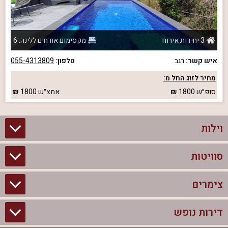
3 יחידות אירוח
מקסימום אורחים ללינה: 6
איש קשר:
רגב
טלפון:
055-4313809
מחיר לזוג החל מ:
סופ״ש
1800
אמצ״ש
1800
וילות
סוויטות
וילות בצפון
וילות להשכרה
צימרים
סוויטות בצפון
וילות למשפחות
צימרים לזוגות עם בריכה פרטית
דירות נופש
צימרים בצפון
וילות למסיבת רווקים