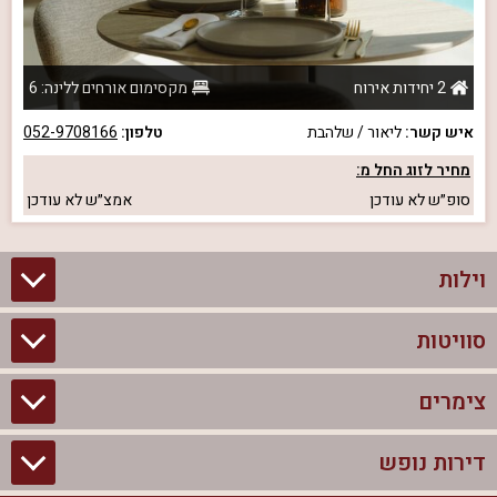
2 יחידות אירוח
מקסימום אורחים ללינה: 6
איש קשר:
ליאור / שלהבת
טלפון:
052-9708166
מחיר לזוג החל מ:
סופ״ש
לא עודכן
אמצ״ש
לא עודכן
וילות
סוויטות
וילות בצפון
וילות להשכרה
צימרים
סוויטות בצפון
וילות למשפחות
צימרים לזוגות עם בריכה פרטית
דירות נופש
צימרים בצפון
וילות למסיבת רווקים