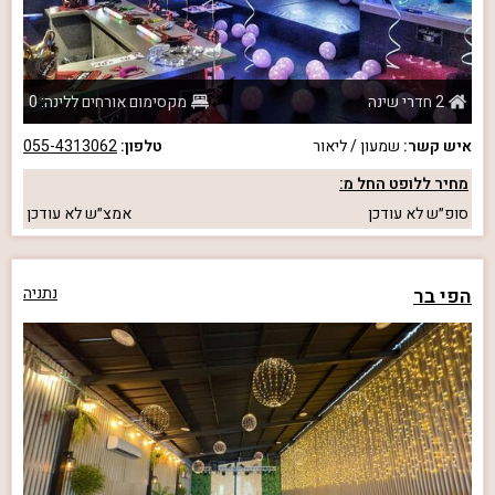
2 חדרי שינה
מקסימום אורחים ללינה: 0
איש קשר:
שמעון / ליאור
טלפון:
055-4313062
מחיר ללופט החל מ:
סופ״ש
לא עודכן
אמצ״ש
לא עודכן
הפי בר
נתניה