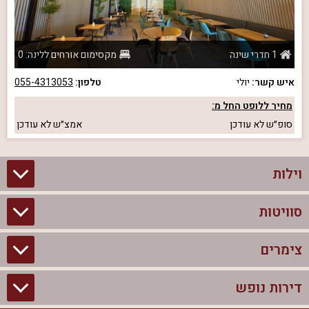
1 חדרי שינה
מקסימום אורחים ללינה: 0
איש קשר:
יולי
טלפון:
055-4313053
מחיר ללופט החל מ:
סופ״ש
לא עודכן
אמצ״ש
לא עודכן
וילות
סוויטות
וילות בצפון
וילות להשכרה
צימרים
סוויטות בצפון
וילות למשפחות
צימרים לזוגות עם בריכה פרטית
דירות נופש
צימרים בצפון
וילות למסיבת רווקים