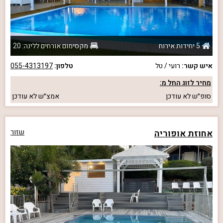
5 יחידות אירוח
מקסימום אורחים ללינה: 20
איש קשר:
רועי / טל
טלפון:
055-4313197
מחיר לזוג החל מ:
סופ״ש
לא עודכן
אמצ״ש
לא עודכן
אחוזת אופוריה
שזור