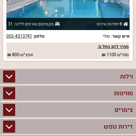
8 יחידות אירוח
מקסימום אורחים ללינה: 31
איש קשר:
סולי
טלפון:
055-4313741
מחיר לזוג החל מ:
סופ״ש
1100
אמצ״ש
800
וילות
סוויטות
וילות בצפון
וילות להשכרה
צימרים
סוויטות בצפון
וילות למשפחות
צימרים לזוגות עם בריכה פרטית
דירות נופש
צימרים בצפון
וילות למסיבת רווקים