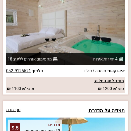
4 יחידות אירוח
מקסימום אורחים ללינה: 18
איש קשר:
שמחה / שליו
טלפון:
052-9125521
מחיר לזוג החל מ:
סופ״ש
1200
אמצ״ש
1100
מצפה על הכנרת
נוף כנרת
מדהים
9.5
43 חוות דעת אמיתיות