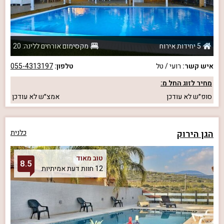
5 יחידות אירוח
מקסימום אורחים ללינה: 20
איש קשר:
רועי / טל
טלפון:
055-4313197
מחיר לזוג החל מ:
סופ״ש
לא עודכן
אמצ״ש
לא עודכן
הגן הירוק
כלנית
טוב מאוד
8.5
12 חוות דעת אמיתיות