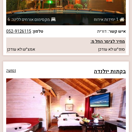
1 יחידות אירוח
מקסימום אורחים ללינה: 6
איש קשר:
דורית
טלפון:
052-9126115
מחיר לצימר החל מ:
סופ״ש
לא עודכן
אמצ״ש
לא עודכן
בקתות יולנדה
נטועה