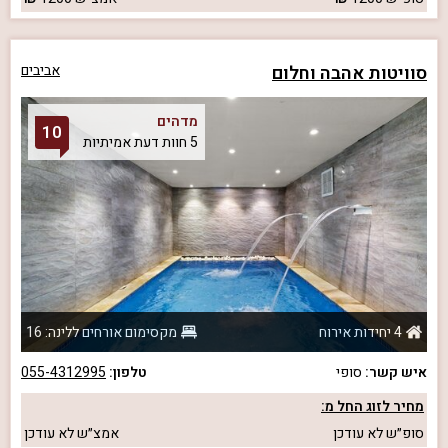
סוויטות אהבה וחלום
אביבים
מדהים
10
5 חוות דעת אמיתיות
4 יחידות אירוח
מקסימום אורחים ללינה: 16
איש קשר:
סופי
טלפון:
055-4312995
מחיר לזוג החל מ:
סופ״ש
לא עודכן
אמצ״ש
לא עודכן