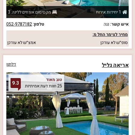
1 יחידות אירוח
מקסימום אורחים ללינה: 3
איש קשר:
נגה
טלפון:
052-9787182
מחיר לצימר החל מ:
סופ״ש
לא עודכן
אמצ״ש
לא עודכן
אריאה גליל
דלתון
טוב מאוד
9.3
25 חוות דעת אמיתיות