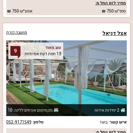
מחיר לזוג החל מ:
סופ״ש
750
אמצ״ש
750
אצל דניאל
מושבה כנרת
טוב מאוד
9
13 חוות דעת אמיתיות
2 יחידות אירוח
מקסימום אורחים ללינה: 10
איש קשר:
בועז
טלפון:
052-9171549
מחיר לזוג החל מ: