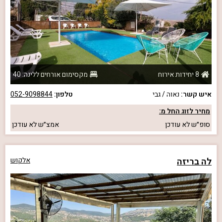
8 יחידות אירוח
מקסימום אורחים ללינה: 40
איש קשר:
נאוה / גבי
טלפון:
052-9098844
מחיר לזוג החל מ:
סופ״ש
לא עודכן
אמצ״ש
לא עודכן
לה בריזה
אלקוש