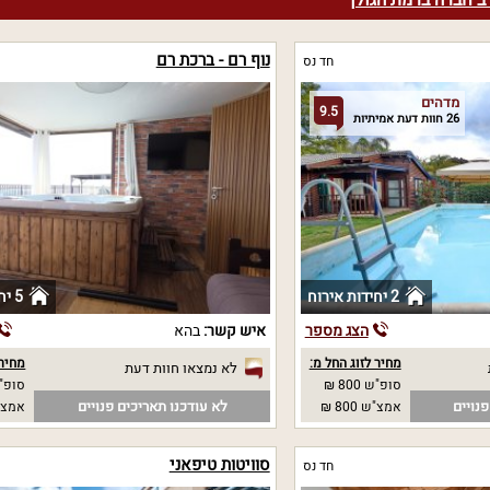
ב חברה ברמת הגולן
נוף רם - ברכת רם
חד נס
מדהים
9.5
26 חוות דעת אמיתיות
2 יחידות אירוח
5 יחידות אירוח
הצג מספר
איש קשר:
בהא
מחיר לזוג החל מ:
מחיר 
לא נמצאו חוות דעת
סופ"ש 800 ₪
סופ"ש
נויים
לא עודכנו תאריכים פנויים
אמצ"ש 800 ₪
אמצ"
סוויטות טיפאני
חד נס