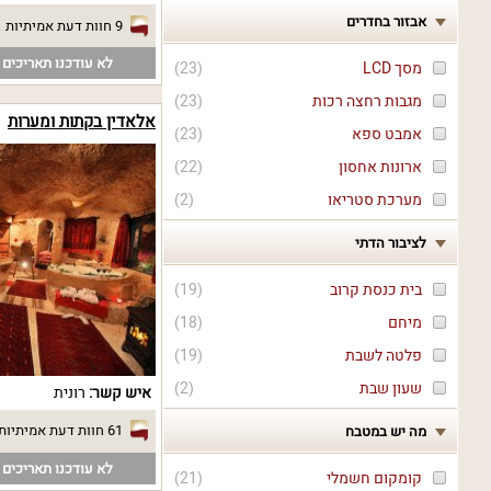
אבזור בחדרים
9 חוות דעת אמיתיות
לא עודכנו תאריכים פ
מסך LCD
(
23
)
מגבות רחצה רכות
(
23
)
אלאדין בקתות ומערות
אמבט ספא
(
23
)
ארונות אחסון
(
22
)
מערכת סטריאו
(
2
)
לציבור הדתי
בית כנסת קרוב
(
19
)
מיחם
(
18
)
פלטה לשבת
(
19
)
שעון שבת
(
2
)
איש קשר:
רונית
61 חוות דעת אמיתיות
מה יש במטבח
לא עודכנו תאריכים פ
קומקום חשמלי
(
21
)