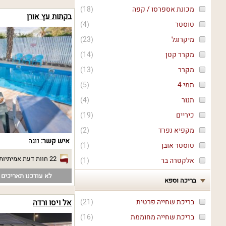
מכונת אספרסו / קפה
(
18
)
בקתות עץ אורן
טוסטר
(
4
)
מיקרוגל
(
23
)
מקרר קטן
(
14
)
מקרר
(
13
)
תמי 4
(
5
)
תנור
(
4
)
כיריים
(
19
)
מקפיא נפרד
(
2
)
איש קשר:
נוגה
טוסטר אובן
(
1
)
22 חוות דעת אמיתיות
אלקטרה בר
(
1
)
לא עודכנו תאריכים פ
בריכה וספא
בריכת שחייה פרטית
(
21
)
אל ויסו ורדה
בריכת שחייה מחוממת
(
16
)