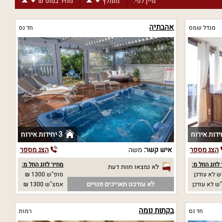
מיין לפי:
מומלץ
מחיר בסופ"ש
אהבתיה
מגדל שמס
חד נס
3 יחידות אירוח
הצג מספר
איש קשר:
משה
הצג מספר
לזוג החל מ:
מחיר לזוג החל מ:
לא נמצאו חוות דעת
 לא עודכן
סופ"ש 1300 ₪
לא עודכנו תאריכים פנויים
ש לא עודכן
אמצ"ש 1300 ₪
בקתות נומה
חד נס
רמות