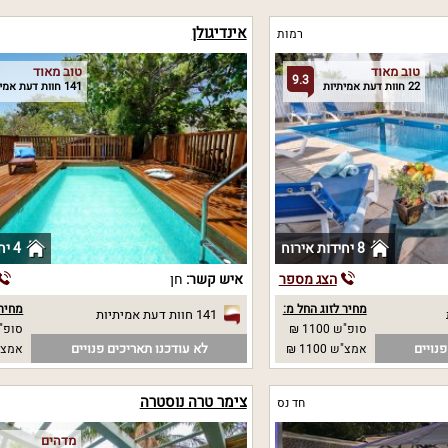
אינדיגולן
רמות
טוב מאוד
טוב מאוד
9.3
22 חוות דעת אמיתיות
141 חוות דעת אמיתיות
8 יחידות אירוח
4 יחידות אירוח
הצג מספר
איש קשר:
חן
מחיר לזוג החל מ:
מחיר 
141 חוות דעת אמיתיות
סופ"ש 1100 ₪
סופ"ש 00
נויים
לא עודכנו תאריכים פנויים
אמצ"ש 1100 ₪
אמצ"ש 00
צימר טרה נוסטרה
חד נס
מדהים