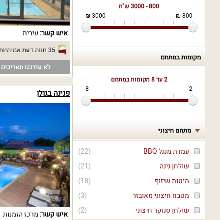
800 - 3000 ש"ח
3000 ₪
800 ₪
איש קשר:
עירית
35 חוות דעת אמיתיות
מקומות במתחם
לא עודכנו תאריכים פ
2 עד 8
מקומות במתחם
8
2
פנינה בגולן
מתחם חיצוני
עמדת מנגל BBQ
(
22
)
שולחן גינה
(
21
)
מיטות שיזוף
(
18
)
מטבח חיצוני מאובזר
(
3
)
שולחן סנוקר חיצוני
(
2
)
איש קשר:
מרכז הזמנות