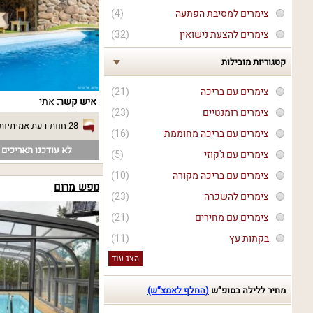
צימרים למסיבת הפתעה
(4)
צימרים להצעת נישואין
(32)
קטגוריות מובילות
צימרים עם בריכה
(21)
איש קשר:
אתי
צימרים רומנטיים
(23)
28 חוות דעת אמיתיות
צימרים עם בריכה מחוממת
(16)
לא עודכנו תאריכים פ
צימרים עם ג'קוזי
(5)
צימרים עם בריכה מקורה
(10)
נופש מרום
צימרים להשכרה
(23)
צימרים עם מחירים
(21)
בקתות עץ
(11)
הצג עוד
מחיר ללילה בסופ“ש
(החלף לאמצ“ש)