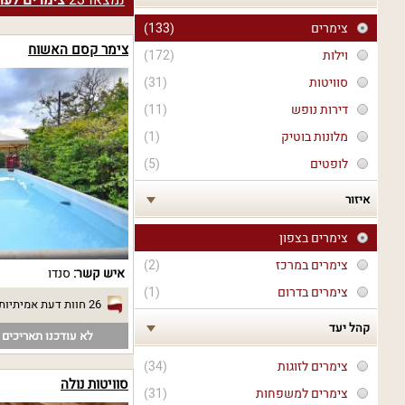
נמצאו
23
צימרים לער
צימרים
(133)
צימר קסם האשוח
וילות
(172)
סוויטות
(31)
דירות נופש
(11)
מלונות בוטיק
(1)
לופטים
(5)
איזור
צימרים בצפון
צימרים במרכז
(2)
איש קשר:
סנדו
צימרים בדרום
(1)
26 חוות דעת אמיתיות
קהל יעד
לא עודכנו תאריכים פ
צימרים לזוגות
(34)
סוויטות נולה
צימרים למשפחות
(31)