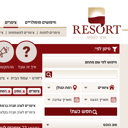
חיפושים פופולריים
צימרים
צימרים לזוגות
צימרים למשפחות
צימ
סינון לפי:
חיפוש לפי שם מתחם
איך זה עובד
מהתקשו
חיפוש
ריזורט – עמוד הבית
צימ
לפי
שם
צימרים
רמת הגולן
צימרים
צפון
רמת 
מתחם
תאריך הגעה
תאריך עזיבה
צימרים לערב חברה ברמת 
חפש כעת!
צימרים לערב חברה בקלע
)
סוג הנכס