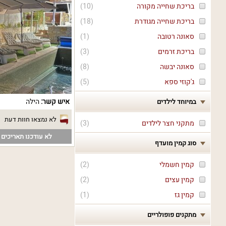
בריכת שחייה מקורה
(
10
)
בריכת שחייה מגודרת
(
18
)
סאונה רטובה
(
1
)
בריכת זרמים
(
3
)
סאונה יבשה
(
8
)
ג'קוזי ספא
(
5
)
איש קשר:
הילה
במיוחד לילדים
לא נמצאו חוות דעת
מתקני חצר לילדים
(
3
)
לא עודכנו תאריכים פ
סוג קמין מועדף
קמין חשמלי
(
2
)
קמין עצים
(
2
)
קמין גז
(
1
)
מתקנים פופולריים