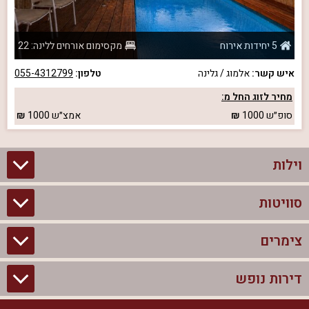
5 יחידות אירוח
מקסימום אורחים ללינה: 22
איש קשר:
אלמוג / גלינה
טלפון:
055-4312799
מחיר לזוג החל מ:
סופ״ש
1000
אמצ״ש
1000
וילות
סוויטות
וילות בצפון
וילות להשכרה
צימרים
סוויטות בצפון
וילות למשפחות
צימרים לזוגות עם בריכה פרטית
דירות נופש
צימרים בצפון
וילות למסיבת רווקים
סוויטות לזוגות