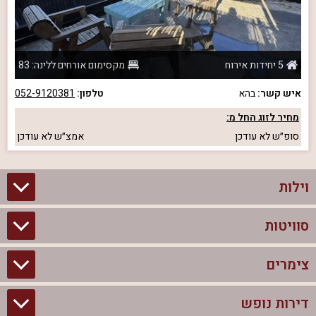
5 יחידות אירוח
מקסימום אורחים ללינה: 83
איש קשר:
בהא
טלפון:
052-9120381
מחיר לזוג החל מ:
סופ״ש
לא עודכן
אמצ״ש
לא עודכן
וילות
סוויטות
וילות בצפון
וילות להשכרה
צימרים
סוויטות בצפון
וילות למשפחות
צימרים לזוגות עם בריכה פרטית
דירות נופש
צימרים בצפון