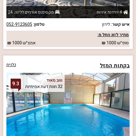
4 יחידות אירוח
מקסימום אורחים ללינה: 24
איש קשר:
לירון
טלפון:
052-9123605
מחיר לזוג החל מ:
סופ״ש
1000
אמצ״ש
1000
בקתות המזל
כלנית
טוב מאוד
9.3
32 חוות דעת אמיתיות