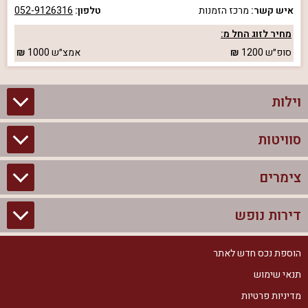
איש קשר:
מרכז הזמנות
טלפון:
052-9126316
מחיר לזוג החל מ:
סופ״ש
1200
אמצ״ש
1000
וילות
סוויטות
וילות בצפון
וילות להשכרה
צימרים
סוויטות בצפון
וילות למשפחות
צימרים לזוגות עם בריכה פרטית
דירות נופש
צימרים בצפון
וילות למסיבת רווקים
סוויטות לזוגות
צימרים לזוגות
הוספת נכס חדש לאתר
דירות נופש בצפון
וילות למסיבת רווקות
צימרים יוקרתיים
תנאי שימוש
צימרים למשפחות
דירות נופש להשכרה
וילות נופש
מדיניות פרטיות
צימרים מפוארים