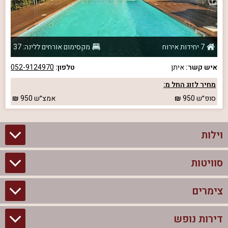
7 יחידות אירוח
מקסימום אורחים ללינה: 37
איש קשר:
איתן
טלפון:
052-9124970
מחיר לזוג החל מ:
סופ״ש
950
אמצ״ש
950
וילות
סוויטות
וילות בצפון
וילות להשכרה
צימרים
סוויטות בצפון
וילות למשפחות
צימרים לזוגות עם בריכה פרטית
דירות נופש
צימרים בצפון