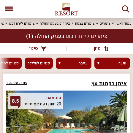
עמוד ראשי
צימרים
צימרים בצפון
צימרים בעמק החולה
צימרים לירח דבש
צימ
צימרים לירח דבש בעמק החולה
(1)
מיון
סינון
הגעה
עזיבה
פנויים
להלילה
פנויים
למחר
איתן בקתות עץ
שדה אליעזר
טוב מאוד
8.5
20 חוות דעת אמיתיות