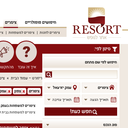
חיפושים פופולריים
צימרים
צימרים לזוגות
צימרים למשפחות
צימ
סינון לפי:
חיפוש לפי שם מתחם
איך זה עובד
מהתקשו
חיפוש
ריזורט – עמוד הבית
צימ
לפי
שם
צימרים
עמק יזרעאל
צימרים
צפון
עמק 
מתחם
תאריך הגעה
תאריך עזיבה
צימרים למשפחות בעמק י
חפש כעת!
צימרים למשפחות בבית ל
סוג הנכס