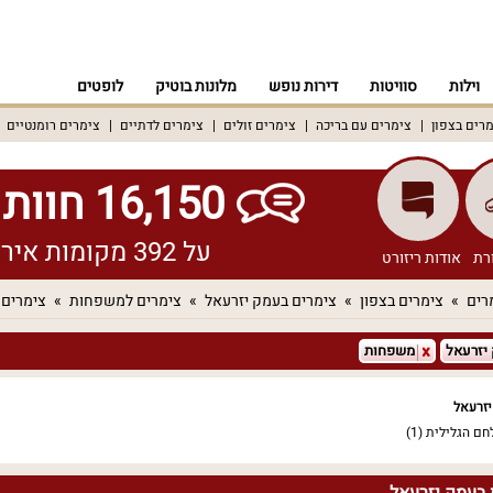
וילות
סוויטות
דירות נופש
מלונות בוטיק
לופטים
רים בצפון
צימרים עם בריכה
צימרים זולים
צימרים לדתיים
צימרים רומנטיים
16,150 חוות דעת אמיתיות!
על 392 מקומות אירוח שונים ברחבי הארץ
רת
אודות ריזורט
רים
צימרים בצפון
צימרים בעמק יזרעאל
צימרים למשפחות
צימרים 
יזרעאל
משפחות
זרעאל
חם הגלילית
(1)