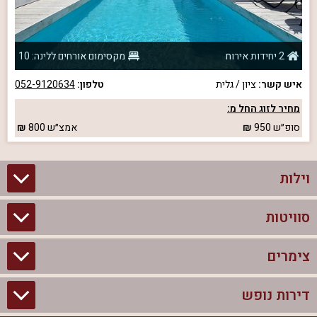
2 יחידות אירוח
מקסימום אורחים ללינה: 10
איש קשר:
ציון / גלית
טלפון:
052-9120634
מחיר לזוג החל מ:
סופ״ש
950
אמצ״ש
800
וילות
סוויטות
וילות בצפון
וילות להשכרה
צימרים
סוויטות בצפון
וילות למשפחות
צימרים לזוגות עם בריכה פרטית
דירות נופש
צימרים בצפון
וילות למסיבת רווקים