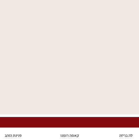
לה בריזה
קאסה רומנו
פנינת הזהב