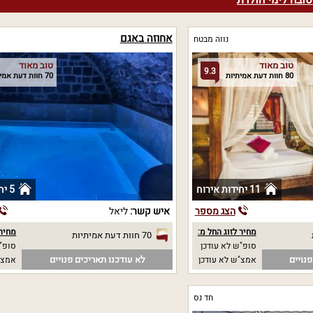
ובה לימי הולדת
אחוזה באגם
נווה מבטח
טוב מאוד
טוב מאוד
9.3
80 חוות דעת אמיתיות
70 חוות דעת אמיתיות
11 יחידות אירוח
5 יחידות אירוח
הצג מספר
איש קשר:
ליאל
מחיר לזוג החל מ:
מחיר 
70 חוות דעת אמיתיות
סופ"ש לא עודכן
סופ"ש 0
נויים
לא עודכנו תאריכים פנויים
אמצ"ש לא עודכן
אמצ"ש 0
חד נס