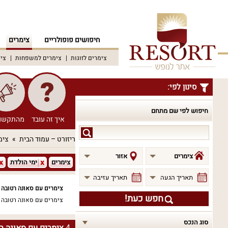
חיפושים פופולריים
צימרים
צימרים לזוגות
צימרים למשפחות
צימ
סינון לפי:
חיפוש לפי שם מתחם
איך זה עובד
מהתקשו
חיפוש
ריזורט – עמוד הבית
צימ
לפי
שם
צימרים
אזור
צימרים
ימי הולדת
מתחם
תאריך הגעה
תאריך עזיבה
צימרים עם סאונה רטובה 
חפש כעת!
צימרים עם סאונה רטובה ל
סוג הנכס