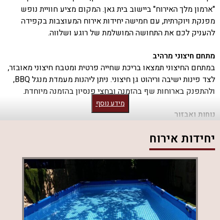
"ארמון מלך האירוח" ביישוב בית גאן. המקום מציע חוויית נופש
מפנקת ויוקרתית, עם חמישה יחידות אירוח המעוצבות בקפידה
להעניק לכם את התחושה המושלמת של רוגע ושלווה.
מתחם חיצוני מרהיב
במתחם החיצוני תמצאו בריכת שחייה פרטית ומטבח חיצוני מאובזר,
לצד פינות ישיבה וריהוט גן חיצוני. ניתן ליהנות מעמדת מנגל BBQ,
ולהתפנק בארוחות שף בהזמנה ובחצי פנסיון בהזמנה מיוחדת.
מידע נוסף
נוחות ואבזור
בכל יחידה תמצאו מסך LCD, שולחן אוכל, ופינת ישיבה מרווחת.
יחידות אירוח
המטבח האישי מצויד היטב עם כיריים, מקרר ומיקרוגל, כדי להבטיח
לכם חווית שהות מושלמת. לחדרי הרחצה מצורפים מגבות רחצה
רכות ושמפו ומרכך מפנקים.
אטרקציות ואירועים
המקום מתאים לאירועים רומנטיים או משפחתיים, כולל הצעות
נישואין ומסיבות פרטיות. בנוסף, תוכלו ליהנות מטיולי טרקטורונים,