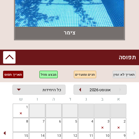
סוסים ואופניים בסביבה הקרובה. המקום מאפשר הפקת אירועים
תוך שמירה על פרטיות מלאה.
מדיניות
צ'ק-אין החל מהשעה 14:00, וצ'ק-אאוט בשעה 12:00, עם אפשרות
צימר
לגמישות בשבת ובחגים בתיאום מראש. ניתן להביא חיות מחמד
בתיאום מראש, ושימוש במערכות מוזיקה והגברה הקיימות בלבד.
תפוסה
לסיום, אתם מוזמנים להזמין שירותים נוספים ולהתפנק באווירה
יוקרתית וייחודית בתיאום מראש.
תאריך לא זמין
חגים ומועדים
מבצע מוזל
תאריך תפוס
מקום אירוח ארמון מלך האירוח מפרסם באתר ריזורט מתאריך
29.10.2025
אוגוסט 2026
א
ב
ג
ד
ה
ו
ש
1
8
7
6
5
4
3
2
15
14
13
12
11
10
9