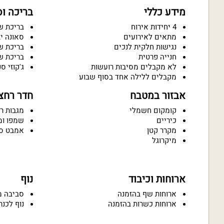
מידע כללי
בריכה ו
4 יחידות אירוח
בריכת ש
מתאים לאירועים
סאונה י
נגישות חלקית לנכים
בריכת ש
חנייה פרטית
בריכת ש
לא מקבלים מסיבות רועשות
ג'קוזי ס
מקבלים ללילה אחד בסוף שבוע
אבזור במטבח
חדר רחצ
קומקום חשמלי
מגבות ר
כיריים
שמפו ומ
מקרר קטן
אמבט ס
מיקרוגל
ארוחות וכיבוד
נוף
ארוחות שף בהזמנה
סביבה מ
ארוחות כשרות בהזמנה
נוף לכנר