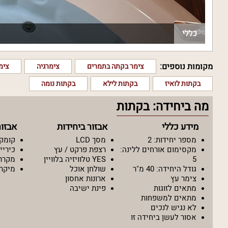
כללי
מקומות נוספים:
צימר בקתה בתמרים
צימרגיה
צימ
בקתות לואיז
בקתות לילא
בקתות נומה
מה ביחידה: בקתות
מידע כללי
אבזור ביחידות
אבזו
מספר יחידות: 2
מסך LCD
קומק
מקסימום אורחים ללינה:
רצפת פרקט / עץ
כיריי
5
YES טלוויזיה בלוויין
מקרר
גודל היחידה: 40 מ"ר
שולחן אוכל
מיקרו
צימר עץ
ארונות אחסון
מתאים לזוגות
פינת ישיבה
מתאים למשפחות
לא נגיש לנכים
אסור לעשן ביחידה זו