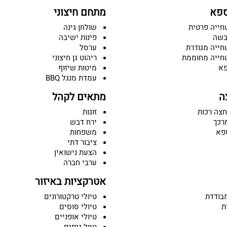
ספא
מתחם חיצוני
חייה פרטית
שולחן גינה
בשה
פינות ישיבה
חייה מגודרת
ערסל
חייה מחוממת
ריהוט גן חיצוני
פא
מיטות שיזוף
עמדת מנגל BBQ
ה
מתאים לקהל
חצה רכות
זוגות
רכך
ירח דבש
פא
משפחות
ציבור דתי
הצעת נישואין
ערבי חברה
אטרקציות באיזור
בודדת
טיולי טרקטורונים
ת
טיולי סוסים
טיולי אופניים