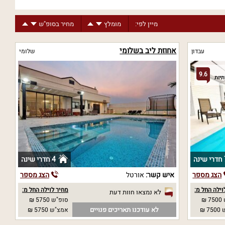
מיין לפי:
מומלץ
מחיר בסופ"ש
אחוזת ליב בשלומי
עבדון
שלומי
9.6
נה
4 חדרי שינה
הצג מספר
איש קשר:
אורטל
הצג מספר
וילה החל מ:
מחיר לוילה החל מ:
לא נמצאו חוות דעת
₪
סופ"ש 5750 ₪
לא עודכנו תאריכים פנויים
 ₪
אמצ"ש 5750 ₪