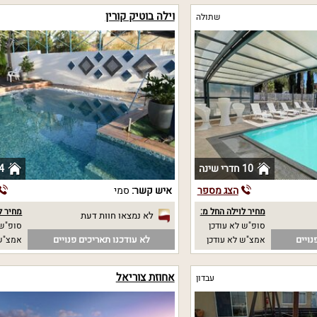
וילה בוטיק קורין
שתולה
10 חדרי שינה
4 חדרי שי
הצג מספר
איש קשר:
סמי
מחיר לוילה החל מ:
מחיר ל
לא נמצאו חוות דעת
סופ"ש לא עודכן
סופ"ש 
נויים
לא עודכנו תאריכים פנויים
אמצ"ש לא עודכן
אמצ"ש 
אחוזת צוריאל
עבדון