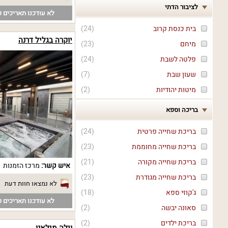
לציבור הדתי
לא עודכנו תאריכים פ
בית כנסת קרוב
(
24
)
יוקרה בגליל דרנה
מיחם
(
23
)
פלטה לשבת
(
24
)
שעון שבת
(
7
)
מיטות יהודיות
(
2
)
בריכה וספא
בריכת שחייה פרטית
(
24
)
בריכת שחייה מחוממת
(
23
)
בריכת שחייה מקורה
(
21
)
איש קשר:
מרכז הזמנות
בריכת שחייה מגודרת
(
23
)
לא נמצאו חוות דעת
ג'קוזי ספא
(
18
)
לא עודכנו תאריכים פ
סאונה יבשה
(
2
)
בריכת ילדים
(
2
)