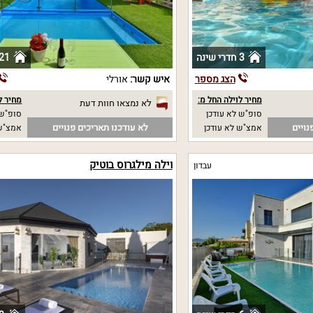
3 חדרי שינה
21 חדרי שינ
הצג מספר
איש קשר:
אורלי
מחיר לוילה החל מ:
מחיר ל
לא נמצאו חוות דעת
סופ"ש לא עודכן
סופ"ש 
נויים
לא עודכנו תאריכים פנויים
אמצ"ש לא עודכן
אמצ"ש 
וילה מילגרוס בוטיק
עבדון