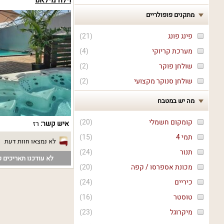
וילה מילאנו
מתקנים פופולריים
פינג פונג
(
21
)
מערכת קריוקי
(
4
)
שולחן פוקר
(
2
)
שולחן סנוקר מקצועי
(
2
)
מה יש במטבח
קומקום חשמלי
(
20
)
איש קשר:
רז
תמי 4
(
15
)
לא נמצאו חוות דעת
תנור
(
24
)
לא עודכנו תאריכים פ
מכונת אספרסו / קפה
(
20
)
כיריים
(
24
)
טוסטר
(
16
)
מיקרוגל
(
23
)