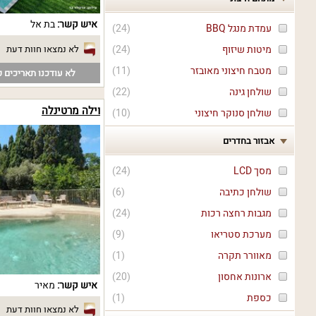
איש קשר:
בת אל
עמדת מנגל BBQ
(
24
)
לא נמצאו חוות דעת
מיטות שיזוף
(
24
)
מטבח חיצוני מאובזר
(
11
)
לא עודכנו תאריכים פ
שולחן גינה
(
22
)
וילה מרטינלה
שולחן סנוקר חיצוני
(
10
)
אבזור בחדרים
מסך LCD
(
24
)
שולחן כתיבה
(
6
)
מגבות רחצה רכות
(
24
)
מערכת סטריאו
(
9
)
מאוורר תקרה
(
1
)
ארונות אחסון
(
20
)
איש קשר:
מאיר
כספת
(
1
)
לא נמצאו חוות דעת