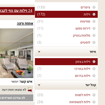
צימרים
(133)
24
וילות עם נוף לקבו
וילות
(172)
סוויטות
(31)
אחוזת ורונה
דירות נופש
(11)
מלונות בוטיק
(1)
לופטים
(5)
איזור
וילות בצפון
וילות במרכז
(7)
וילות בדרום
(7)
איש קשר:
יוחאי
קהל יעד
לא נמצאו חוות דעת
וילות לזוגות
(23)
לא עודכנו תאריכים פ
וילות למשפחות
(24)