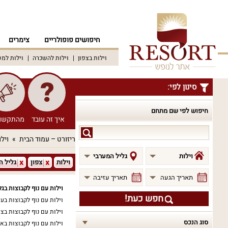
חיפושים פופולריים
צימרים
וילות בצפון
וילות להשכרה
וילות למ
סינון לפי:
חיפוש לפי שם מתחם
איך זה עובד
מהתקשו
חיפוש
ריזורט – עמוד הבית
וילו
לפי
שם
וילות
גליל המערבי
וילות
צפון
גליל ה
מתחם
תאריך הגעה
תאריך עזיבה
וילות עם נוף לקבוצות בג
חפש כעת!
וילות עם נוף לקבוצות בעי
וילות עם נוף לקבוצות בצ
סוג הנכס
וילות עם נוף לקבוצות בא