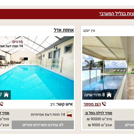
צות בגליל המערבי
אחוזת אדל
עין יעקב
מדהים
14 חוות דעת אמיתיות
8 חדרי שינה
7 חדרי שי
הצג מספר
איש קשר:
ניב
מחיר לוילה החל מ:
מחיר ל
14 חוות דעת אמיתיות
סופ"ש 90000 ₪
סופ"ש 7500 
נויים
לא עודכנו תאריכים פנויים
אמצ"ש 9000 ₪
אמצ"ש 7500