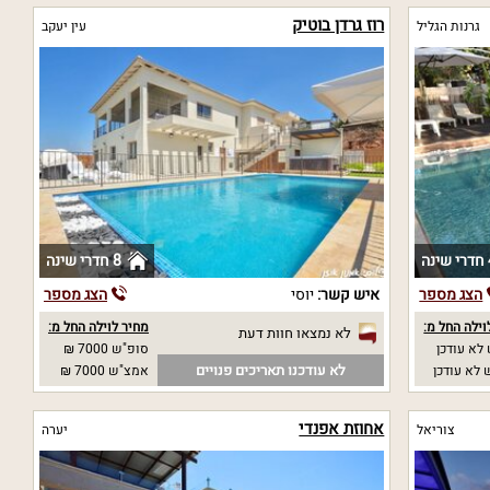
רוז גרדן בוטיק
גרנות הגליל
עין יעקב
נה
8 חדרי שינה
הצג מספר
איש קשר:
יוסי
הצג מספר
וילה החל מ:
מחיר לוילה החל מ:
לא נמצאו חוות דעת
לא עודכן
סופ"ש 7000 ₪
לא עודכנו תאריכים פנויים
לא עודכן
אמצ"ש 7000 ₪
אחוזת אפנדי
צוריאל
יערה