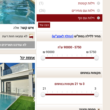
וילות קטנות
(1)
וילות עם מחירים
(26)
וילות עם נוף
הצג עוד
איש קשר:
אלה
מחיר ללילה בסופ“ש
(החלף לאמצ“ש)
לא נמצאו חוות דעת
לא עודכנו תאריכים פ
5750 - 90000 ש"ח
90000 ₪
5750 ₪
אחוזת יגל
מקומות במתחם
3 עד 21
מקומות במתחם
21
3
מתחם חיצוני