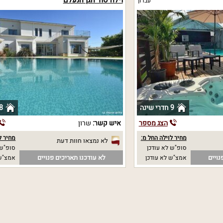
וילה סוד הגן הנעלם
עבדון
9 חדרי שינה
8 חדרי שי
הצג מספר
איש קשר:
שרון
מחיר לוילה החל מ:
מחיר ל
לא נמצאו חוות דעת
סופ"ש לא עודכן
סופ"ש 
נויים
לא עודכנו תאריכים פנויים
אמצ"ש לא עודכן
אמצ"ש 