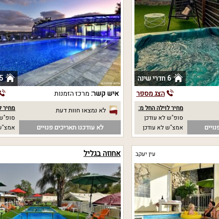
6 חדרי שינה
5 חדרי שי
הצג מספר
איש קשר:
מרכז הזמנות
מחיר לוילה החל מ:
מחיר ל
לא נמצאו חוות דעת
סופ"ש לא עודכן
סופ"ש 
נויים
לא עודכנו תאריכים פנויים
אמצ"ש לא עודכן
אמצ"ש 
אחוזה בגליל
עין יעקב