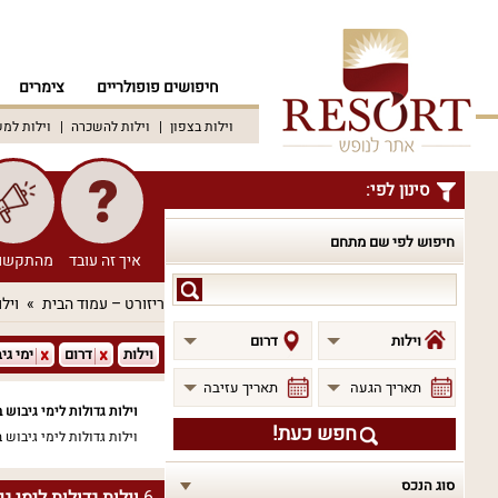
חיפושים פופולריים
צימרים
וילות בצפון
וילות להשכרה
וילות למ
סינון לפי:
חיפוש לפי שם מתחם
איך זה עובד
מהתקשו
חיפוש
ריזורט – עמוד הבית
וילו
לפי
שם
וילות
דרום
וילות
דרום
ימי גי
מתחם
תאריך הגעה
תאריך עזיבה
וילות גדולות לימי גיבוש 
חפש כעת!
וילות גדולות לימי גיבוש 
סוג הנכס