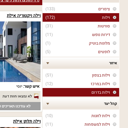
6
וילות גדולות לימי ג
צימרים
(133)
וילה ויקטוריה אילת
וילות
(172)
סוויטות
(31)
דירות נופש
(11)
מלונות בוטיק
(1)
לופטים
(5)
איזור
וילות בצפון
(51)
וילות במרכז
(12)
איש קשר:
יוסי
וילות בדרום
לא נמצאו חוות דעת
קהל יעד
לא עודכנו תאריכים פ
וילות לזוגות
(10)
וילה תלתן אילת
וילות למשפחות
(11)