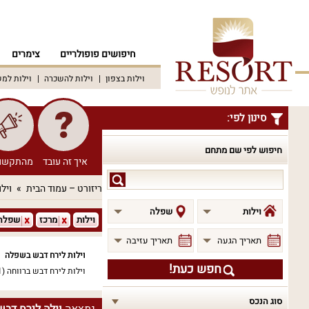
חיפושים פופולריים
צימרים
וילות בצפון
וילות להשכרה
וילות למ
סינון לפי:
חיפוש לפי שם מתחם
איך זה עובד
מהתקשו
חיפוש
ריזורט – עמוד הבית
וילו
לפי
שם
וילות
שפלה
וילות
מרכז
שפלה
מתחם
תאריך הגעה
תאריך עזיבה
וילות לירח דבש בשפלה
חפש כעת!
וילות לירח דבש ברווחה
(1)
סוג הנכס