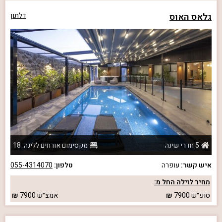
גלאס האוס
דלתון
5 חדרי שינה
מקסימום אורחים ללינה: 18
איש קשר:
עופרה
טלפון:
055-4314070
מחיר לוילה החל מ:
סופ״ש
7900
אמצ״ש
7900