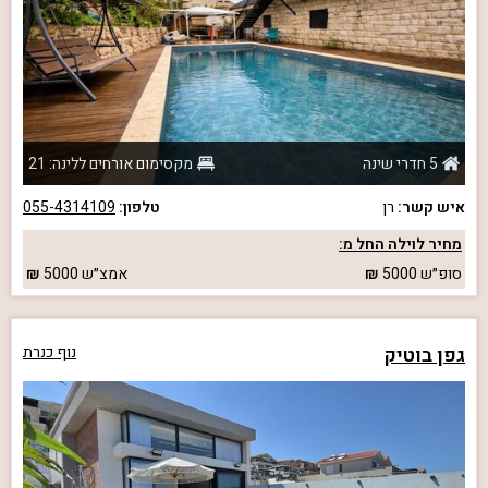
5 חדרי שינה
מקסימום אורחים ללינה: 21
איש קשר:
רן
טלפון:
055-4314109
מחיר לוילה החל מ:
סופ״ש
5000
אמצ״ש
5000
גפן בוטיק
נוף כנרת