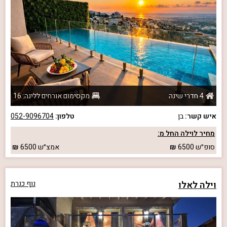
4 חדרי שינה
מקסימום אורחים ללינה: 16
איש קשר:
בן
טלפון:
052-9096704
מחיר לוילה החל מ:
סופ״ש
6500
אמצ״ש
6500
וילה לאלו
נוף כנרת