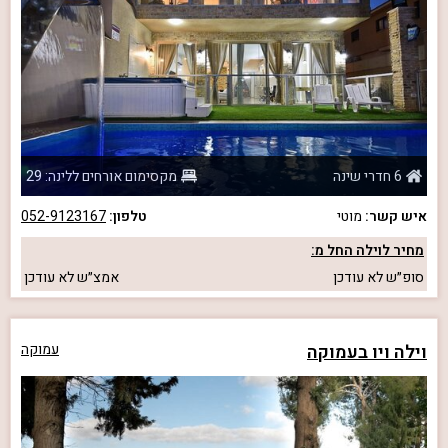
6 חדרי שינה
מקסימום אורחים ללינה: 29
איש קשר:
מוטי
טלפון:
052-9123167
מחיר לוילה החל מ:
סופ״ש
לא עודכן
אמצ״ש
לא עודכן
וילה ויו בעמוקה
עמוקה