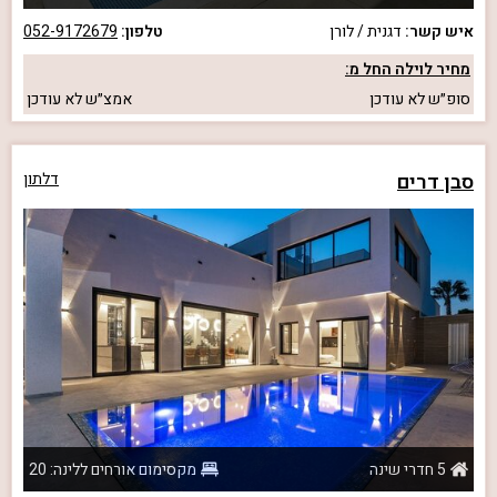
איש קשר:
דגנית / לורן
טלפון:
052-9172679
מחיר לוילה החל מ:
סופ״ש
לא עודכן
אמצ״ש
לא עודכן
סבן דרים
דלתון
5 חדרי שינה
מקסימום אורחים ללינה: 20