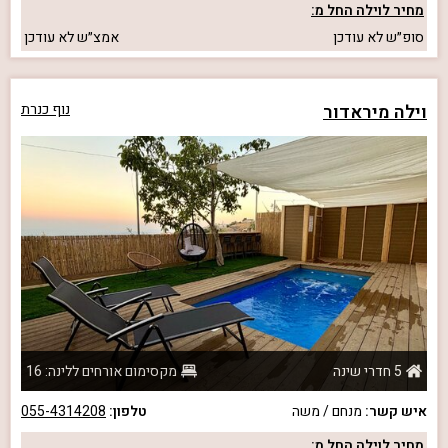
מחיר לוילה החל מ:
סופ״ש
לא עודכן
אמצ״ש
לא עודכן
וילה מיראדור
נוף כנרת
5 חדרי שינה
מקסימום אורחים ללינה: 16
איש קשר:
מנחם / משה
טלפון:
055-4314208
מחיר לוילה החל מ: