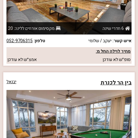
6 חדרי שינה
מקסימום אורחים ללינה: 20
איש קשר:
יעקב / שלומי
טלפון:
052-9706315
מחיר לוילה החל מ:
סופ״ש
לא עודכן
אמצ״ש
לא עודכן
בין הר לכנרת
יבנאל