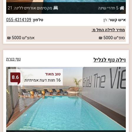
5 חדרי שינה
מקסימום אורחים ללינה: 21
איש קשר:
רן
טלפון:
055-4314109
מחיר לוילה החל מ:
סופ״ש
5000
אמצ״ש
5000
וילה נוף לגליל
נוף כנרת
טוב מאוד
8.6
16 חוות דעת אמיתיות