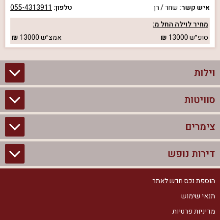
איש קשר:
שחר / רן
טלפון:
055-4313911
מחיר לוילה החל מ:
סופ״ש
13000
אמצ״ש
13000
וילות
סוויטות
וילות בצפון
וילות להשכרה
צימרים
סוויטות בצפון
וילות למשפחות
צימרים לזוגות עם בריכה פרטית
דירות נופש
צימרים בצפון
וילות למסיבת רווקים
סוויטות לזוגות
צימרים לזוגות
הוספת נכס חדש לאתר
דירות נופש בצפון
וילות למסיבת רווקות
צימרים יוקרתיים
תנאי שימוש
צימרים למשפחות
דירות נופש להשכרה
וילות נופש
מדיניות פרטיות
צימרים מפוארים