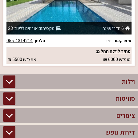
6 חדרי שינה
מקסימום אורחים ללינה: 23
איש קשר:
יניב
טלפון:
055-4314214
מחיר לוילה החל מ:
סופ״ש
6000
אמצ״ש
5500
וילות
סוויטות
וילות בצפון
וילות להשכרה
צימרים
סוויטות בצפון
וילות למשפחות
צימרים לזוגות עם בריכה פרטית
דירות נופש
צימרים בצפון