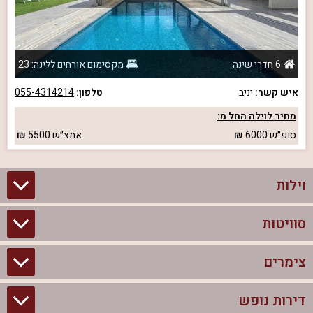
6 חדרי שינה
מקסימום אורחים ללינה: 23
איש קשר:
יניב
טלפון:
055-4314214
מחיר לוילה החל מ:
סופ״ש
6000
אמצ״ש
5500
וילות
סוויטות
וילות בצפון
וילות להשכרה
צימרים
סוויטות בצפון
וילות למשפחות
צימרים לזוגות עם בריכה פרטית
דירות נופש
צימרים בצפון