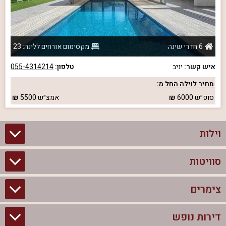
6 חדרי שינה
מקסימום אורחים ללינה: 23
איש קשר:
יניב
טלפון:
055-4314214
מחיר לוילה החל מ:
סופ״ש
6000
אמצ״ש
5500
וילות
סוויטות
וילות בצפון
וילות להשכרה
צימרים
סוויטות בצפון
וילות למשפחות
צימרים לזוגות עם בריכה פרטית
דירות נופש
צימרים בצפון