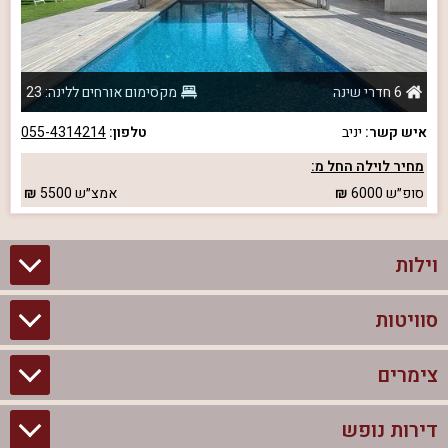
6 חדרי שינה
מקסימום אורחים ללינה: 23
איש קשר:
יניב
טלפון:
055-4314214
מחיר לוילה החל מ:
סופ״ש
6000
אמצ״ש
5500
וילות
סוויטות
וילות בצפון
וילות להשכרה
צימרים
סוויטות בצפון
וילות למשפחות
צימרים לזוגות עם בריכה פרטית
דירות נופש
צימרים בצפון