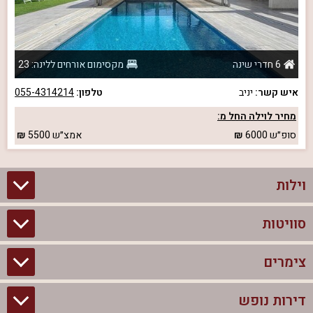
6 חדרי שינה
מקסימום אורחים ללינה: 23
איש קשר:
יניב
טלפון:
055-4314214
מחיר לוילה החל מ:
סופ״ש
6000
אמצ״ש
5500
וילות
סוויטות
וילות בצפון
וילות להשכרה
צימרים
סוויטות בצפון
וילות למשפחות
צימרים לזוגות עם בריכה פרטית
דירות נופש
צימרים בצפון